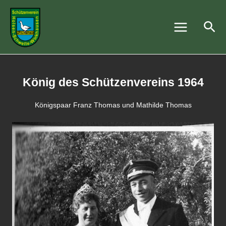
Zum
Main
Inhalt
Suc
Menu
springen
König des Schützenvereins 1964
Königspaar Franz Thomas und Mathilde Thomas